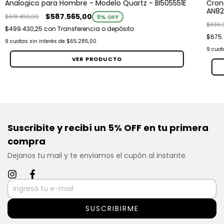
Analogico para Hombre - Modelo Quartz - BI505551E
Cron
AN82
$587.565,00
$618.490,00
5
% OFF
$836.
$499.430,25
con
Transferencia o depósito
$675.
9
cuotas sin interés de
$65.285,00
9
cuot
VER PRODUCTO
Suscribite y recibí un 5% OFF en tu primera
compra
Dejanos tu mail y te enviamos el cupón al instante.