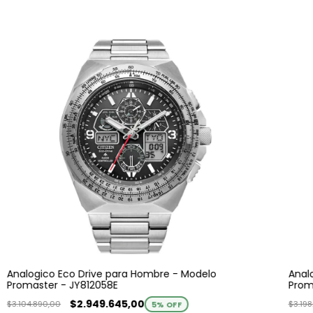
Analogico Eco Drive para Hombre - Modelo
Anal
Promaster - JY812058E
Prom
$2.949.645,00
$3.104.890,00
$3.198
5
% OFF