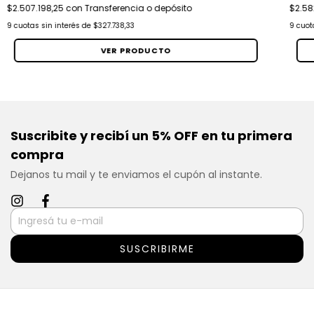
$2.507.198,25
con
Transferencia o depósito
$2.58
9
cuotas sin interés de
$327.738,33
9
cuot
VER PRODUCTO
Suscribite y recibí un 5% OFF en tu primera
compra
Dejanos tu mail y te enviamos el cupón al instante.