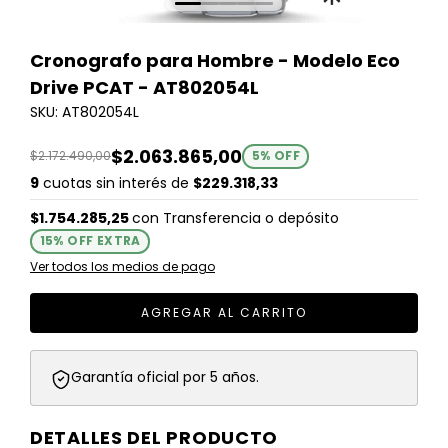
Cronografo para Hombre - Modelo Eco
Drive PCAT - AT802054L
SKU: AT802054L
$2.063.865,00
$2.172.490,00
5
% OFF
9
cuotas sin interés de
$229.318,33
$1.754.285,25
con
Transferencia o depósito
15% OFF EXTRA
Ver todos los medios de pago
Garantía oficial por 5 años.
DETALLES DEL PRODUCTO