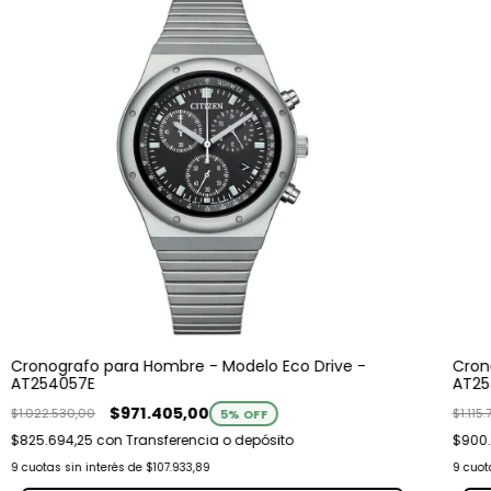
Cronografo para Hombre - Modelo Eco Drive -
Cron
AT254057E
AT2
$971.405,00
$1.022.530,00
$1.115
5
% OFF
$825.694,25
con
Transferencia o depósito
$900
9
cuotas sin interés de
$107.933,89
9
cuot