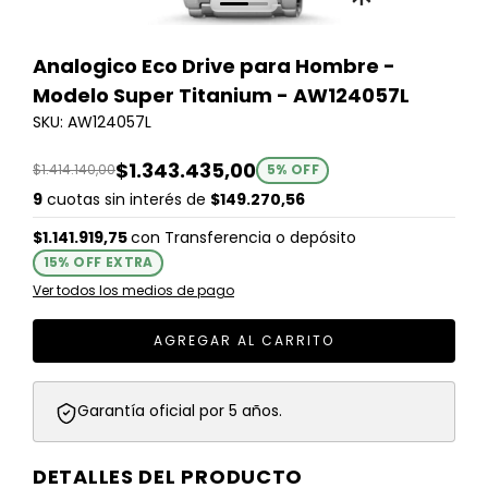
Analogico Eco Drive para Hombre -
Modelo Super Titanium - AW124057L
SKU: AW124057L
$1.343.435,00
$1.414.140,00
5
% OFF
9
cuotas sin interés de
$149.270,56
$1.141.919,75
con
Transferencia o depósito
15% OFF EXTRA
Ver todos los medios de pago
Garantía oficial por 5 años.
DETALLES DEL PRODUCTO