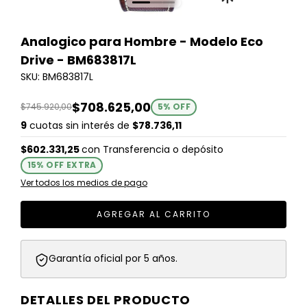
Analogico para Hombre - Modelo Eco
Drive - BM683817L
SKU: BM683817L
$708.625,00
$745.920,00
5
% OFF
9
cuotas sin interés de
$78.736,11
$602.331,25
con
Transferencia o depósito
15% OFF EXTRA
Ver todos los medios de pago
Garantía oficial por 5 años.
DETALLES DEL PRODUCTO