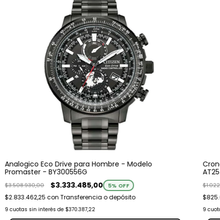
Analogico Eco Drive para Hombre - Modelo
Cron
Promaster - BY300556G
AT25
$3.333.485,00
$3.508.930,00
$1.02
5
% OFF
$2.833.462,25
con
Transferencia o depósito
$825
9
cuotas sin interés de
$370.387,22
9
cuot