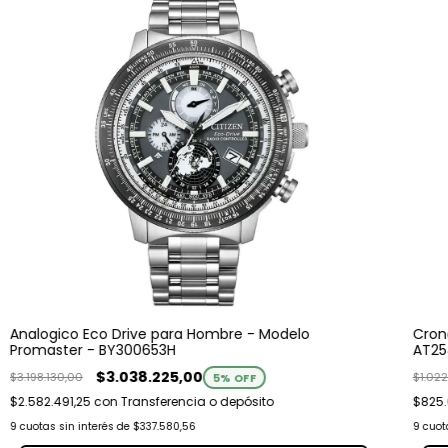
Analogico Eco Drive para Hombre - Modelo
Cron
Promaster - BY300653H
AT25
$3.038.225,00
$3.198.130,00
$1.02
5
% OFF
$2.582.491,25
con
Transferencia o depósito
$825
9
cuotas sin interés de
$337.580,56
9
cuot