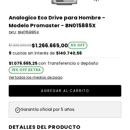
Analogico Eco Drive para Hombre -
Modelo Promaster - BN015885X
SKU: BN015885X
$1.266.665,00
$1.333.330,00
5
% OFF
9
cuotas sin interés de
$140.740,56
$1.076.665,25
con
Transferencia o depósito
15% OFF EXTRA
Ver todos los medios de pago
Garantía oficial por 5 años.
DETALLES DEL PRODUCTO