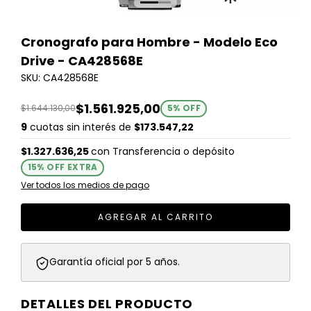
Cronografo para Hombre - Modelo Eco
Drive - CA428568E
SKU: CA428568E
$1.561.925,00
$1.644.130,00
5
% OFF
9
cuotas sin interés de
$173.547,22
$1.327.636,25
con
Transferencia o depósito
15% OFF EXTRA
Ver todos los medios de pago
Garantía oficial por 5 años.
DETALLES DEL PRODUCTO