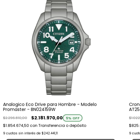
Analogico Eco Drive para Hombre - Modelo
Cron
Promaster - BN024159W
AT25
$2.181.970,00
$2.296.810,00
$1.02
5
% OFF
$1.854.674,50
con
Transferencia o depósito
$825
9
cuotas sin interés de
$242.441,11
9
cuot