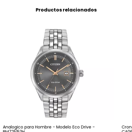
Productos relacionados
Analogico para Hombre - Modelo Eco Drive -
Cron
BM725153H
CA06