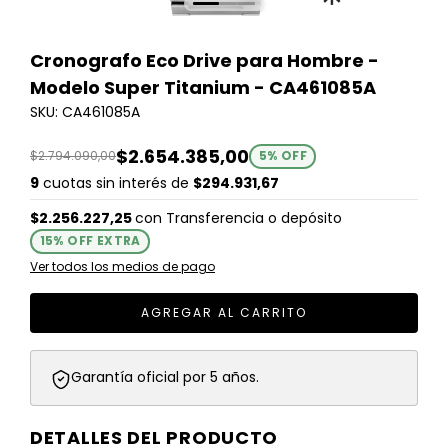
Cronografo Eco Drive para Hombre -
Modelo Super Titanium - CA461085A
SKU: CA461085A
$2.654.385,00
$2.794.090,00
5
% OFF
9
cuotas sin interés de
$294.931,67
$2.256.227,25
con
Transferencia o depósito
15% OFF EXTRA
Ver todos los medios de pago
Garantía oficial por 5 años.
DETALLES DEL PRODUCTO