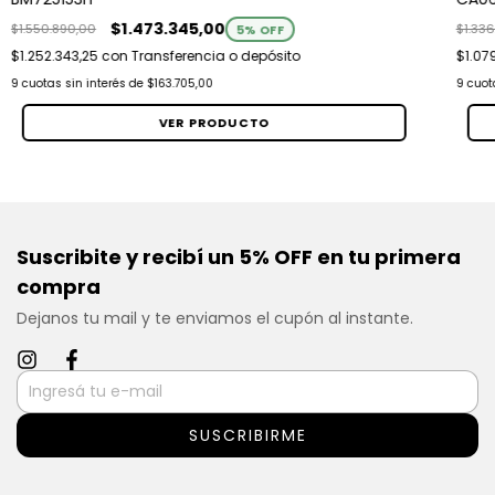
$1.473.345,00
$1.550.890,00
$1.33
5
% OFF
$1.252.343,25
con
Transferencia o depósito
$1.07
9
cuotas sin interés de
$163.705,00
9
cuot
VER PRODUCTO
Suscribite y recibí un 5% OFF en tu primera
compra
Dejanos tu mail y te enviamos el cupón al instante.