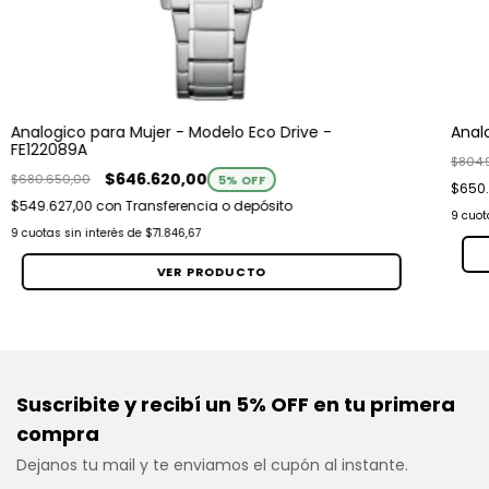
Analogico para Mujer - Modelo Eco Drive -
Anal
FE122089A
$804.
$646.620,00
$680.650,00
5
% OFF
$650.
$549.627,00
con
Transferencia o depósito
9
cuot
9
cuotas sin interés de
$71.846,67
VER PRODUCTO
Suscribite y recibí un 5% OFF en tu primera
compra
Dejanos tu mail y te enviamos el cupón al instante.