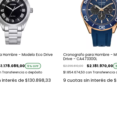
a Hombre - Modelo Eco Drive
Cronografo para Hombre - M
Drive - CA473300L
$1.178.085,00
$2.181.970,00
$2.296.810,00
5
% OFF
n
Transferencia o depósito
$1.854.674,50
con
Transferencia 
n interés de
$130.898,33
9
cuotas sin interés de
$