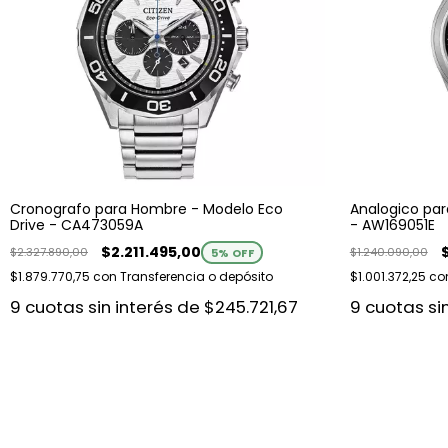
Cronografo para Hombre - Modelo Eco
Analogico par
Drive - CA473059A
- AW169051E
$2.211.495,00
$2.327.890,00
$1.240.090,00
5
% OFF
$1.879.770,75
con
Transferencia o depósito
$1.001.372,25
co
9
cuotas sin interés de
$245.721,67
9
cuotas si