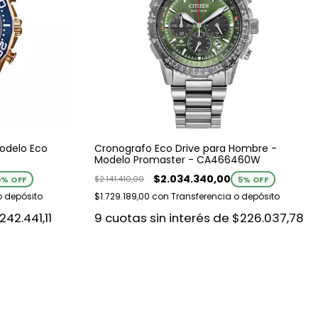
odelo Eco
Cronografo Eco Drive para Hombre -
Modelo Promaster - CA466460W
$2.034.340,00
$2.141.410,00
5
% OFF
5
% OFF
o depósito
$1.729.189,00
con
Transferencia o depósito
242.441,11
9
cuotas sin interés de
$226.037,78