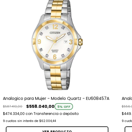
Analogico para Mujer - Modelo Quartz - EU608457A
Anal
$558.040,00
$587.410,00
$556.
5
% OFF
$474.334,00
con
Transferencia o depósito
$449.
9
cuotas sin interés de
$62.004,44
9
cuot
VER PRODUCTO