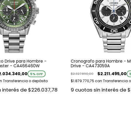
co Drive para Hombre -
Cronografo para Hombre - M
aster - CA466460W
Drive - CA473059A
2.034.340,00
$2.211.495,00
$2.327.890,00
5
% OFF
n
Transferencia o depósito
$1.879.770,75
con
Transferencia o
n interés de
$226.037,78
9
cuotas sin interés de
$