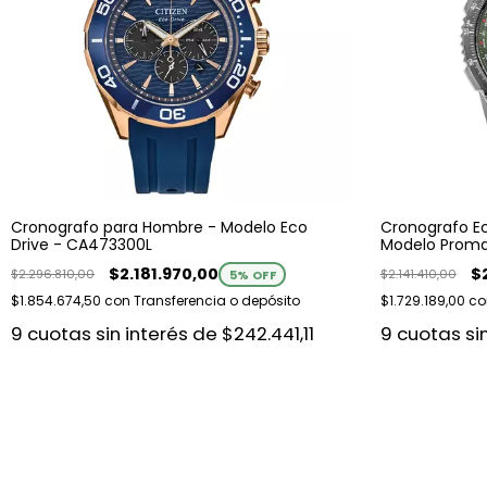
Cronografo para Hombre - Modelo Eco
Cronografo E
Drive - CA473300L
Modelo Prom
$2.181.970,00
$
$2.296.810,00
$2.141.410,00
5
% OFF
$1.854.674,50
con
Transferencia o depósito
$1.729.189,00
co
9
cuotas sin interés de
$242.441,11
9
cuotas si