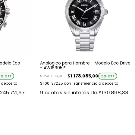
odelo Eco
Analogico para Hombre - Modelo Eco Drive
- AW169051E
$1.178.085,00
$1.240.090,00
5
% OFF
5
% OFF
 depósito
$1.001.372,25
con
Transferencia o depósito
245.721,67
9
cuotas sin interés de
$130.898,33