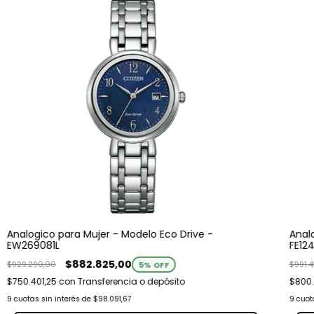
Analogico para Mujer - Modelo Eco Drive -
Anal
EW269081L
FE12
$882.825,00
$929.290,00
$991.
5
% OFF
$750.401,25
con
Transferencia o depósito
$800
9
cuotas sin interés de
$98.091,67
9
cuot