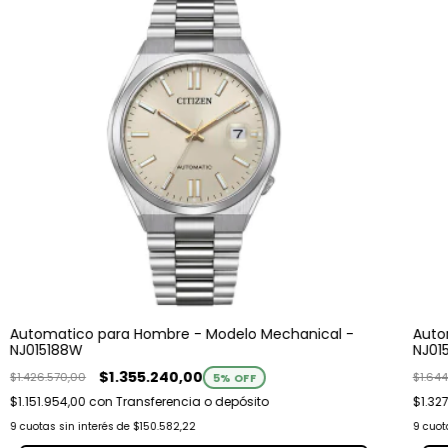
Automatico para Hombre - Modelo Mechanical -
Auto
NJ015188W
NJ01
$1.355.240,00
$1.426.570,00
$1.644
5
% OFF
$1.151.954,00
con
Transferencia o depósito
$1.32
9
cuotas sin interés de
$150.582,22
9
cuot