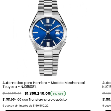
Automatico para Hombre - Modelo Mechanical
Auto
Tsuyosa - NJ015081L
NJ01
$1.355.240,00
$1.426.570,00
$1.426
5
% OFF
$1.151.954,00
con
Transferencia o depósito
$1.15
9
cuotas sin interés de
$150.582,22
9
cuot